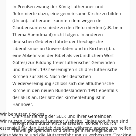
In Preußen zwang der König Lutheraner und
Reformierte dazu, eine gemeinsame Kirche zu bilden
(Union). Lutheraner konnten dem wegen der
Glaubensunterschiede zu den Reformierten (z.B. beim
Thema Abendmahl) nicht folgen. In anderen
deutschen Gebieten führte der theologische
Liberalismus an Universitäten und in Kirchen (d.h.
eine Abkehr von der Bibel als verbindlichem Wort
Gottes) zur Bildung freier lutherischer Gemeinden
und Kirchen. 1972 vereinigten sich drei lutherische
Kirchen zur SELK. Nach der deutschen
Wiedervereinigung schloss sich die altlutherische
Kirche in den neuen Bundesländern 1991 ebenfalls
der SELK an. Der Sitz der Kirchenleitung ist in
Hannover.
Wir benutzen Cookies
Die Finanzierung der SELK und ihrer Gemeinden
Wir nutzen Cookies auf unserer Website. Einige von ihnen sind
erfolgt nicht durch Kirchensteuern, sondern durch
essenziell für den Betrieb der Seite, während andere uns helfen,
freiwillige Spenden und Beiträge ihrer Mitglieder.
diese Website und die Nutzererfahrung zu verbessern (Tracking